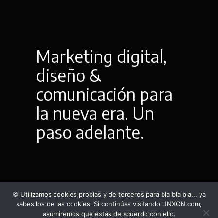
Marketing digital,
diseño &
comunicación para
la nueva era. Un
paso adelante.
🍪 Utilizamos cookies propias y de terceros para bla bla bla... ya
Fb.
Ln.
Tw.
Ig.
sabes los de las cookies. Si continúas visitando UNXON.com,
Síguenos
UNXON Agency 2021
asumiremos que estás de acuerdo con ello.